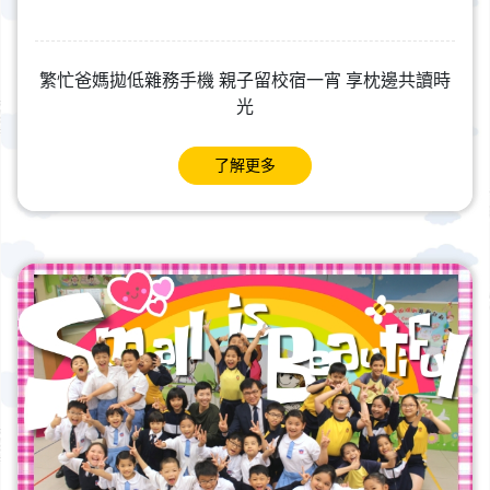
繁忙爸媽拋低雜務手機 親子留校宿一宵 享枕邊共讀時
光
了解更多